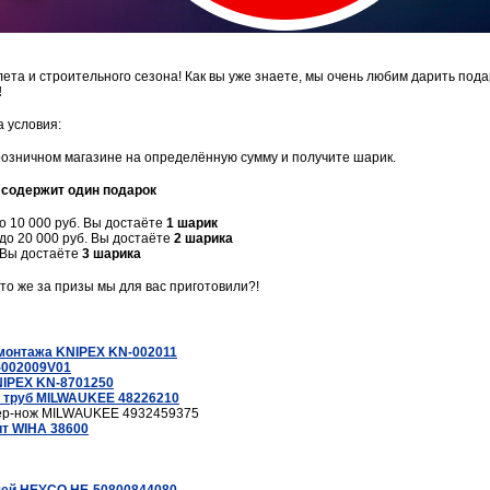
ета и строительного сезона! Как вы уже знаете, мы очень любим дарить пода
!
а условия:
озничном магазине на определённую сумму и получите шарик.
 содержит один подарок
до 10 000 руб. Вы достаёте
1 шарик
 до 20 000 руб. Вы достаёте
2 шарика
. Вы достаёте
3 шарика
то же за призы мы для вас приготовили?!
монтажа KNIPEX KN-002011
-002009V01
NIPEX KN-8701250
 труб MILWAUKEE 48226210
ер-нож MILWAUKEE 4932459375
т WIHA 38600