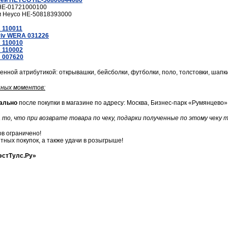
чей HEYCO HE-50800844080
HE-01721000100
м Heyco HE-50818393000
 110011
riv WERA 031226
 110010
 110002
 007620
енной атрибутикой: открывашки, бейсболки, футболки, поло, толстовки, шапки
нных моментов:
ально
после покупки в магазине по адресу: Москва, Бизнес-парк «Румянцево», 
то, что при возврате товара по чеку, подарки полученные по этому чеку 
в ограничено!
ных покупок, а также удачи в розыгрыше!
эстТулс.Ру»