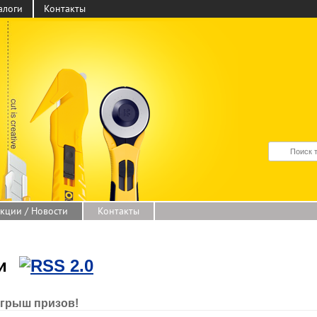
алоги
Контакты
кции / Новости
Контакты
ти
грыш призов!