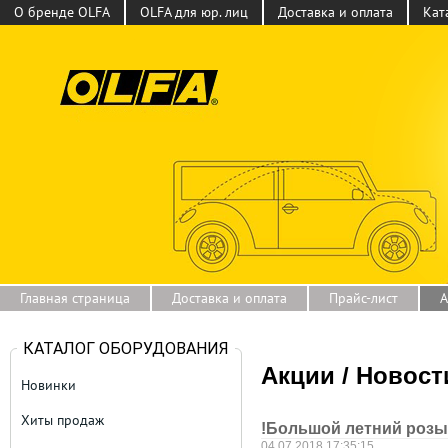
О бренде OLFA
OLFA для юр. лиц
Доставка и оплата
Кат
Главная страница
Доставка и оплата
Прайс-лист
А
КАТАЛОГ ОБОРУДОВАНИЯ
Акции / Новос
Новинки
Хиты продаж
!Большой летний розы
04.07.2018 17:35:15