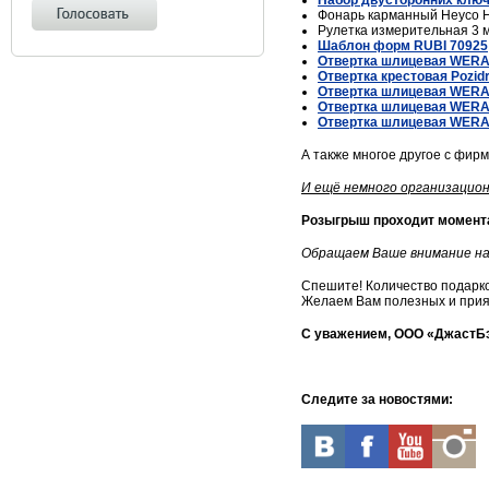
Набор двусторонних клю
Фонарь карманный Heyco 
Рулетка измерительная 3 
Шаблон форм RUBI 70925
Отвертка шлицевая WERA
Отвертка крестовая Pozid
Отвертка шлицевая WERA
Отвертка шлицевая WERA
Отвертка шлицевая WERA
А также многое другое с фирм
И ещё немного организацио
Розыгрыш проходит
момент
Обращаем Ваше внимание на 
Спешите! Количество подарко
Желаем Вам полезных и прият
С уважением, ООО «ДжастБ
Следите за новостями: