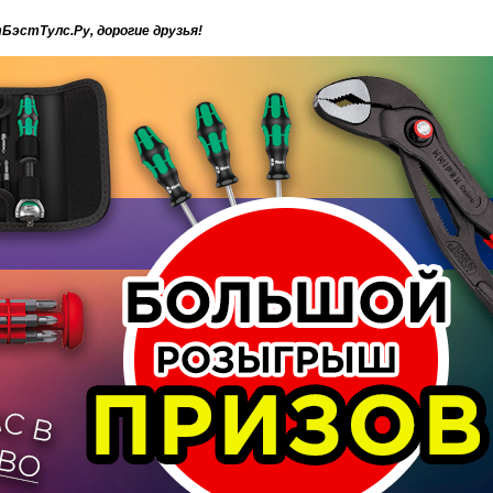
эстТулс.Ру, дорогие друзья!