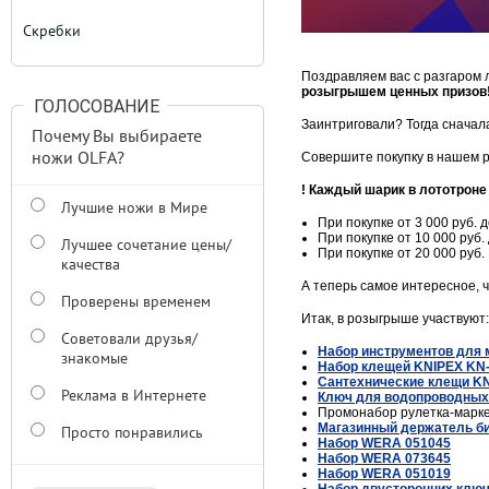
Скребки
Поздравляем вас с разгаром л
розыгрышем ценных призов
ГОЛОСОВАНИЕ
Заинтриговали? Тогда сначал
Почему Вы выбираете
ножи OLFA?
Совершите покупку в нашем р
! Каждый шарик в лототроне
Лучшие ножи в Мире
При покупке от 3 000 руб. 
При покупке от 10 000 руб.
Лучшее сочетание цены/
При покупке от 20 000 руб
качества
А теперь самое интересное, ч
Проверены временем
Итак, в розыгрыше участвуют:
Советовали друзья/
Набор инструментов для 
знакомые
Набор клещей KNIPEX KN
Сантехнические клещи K
Реклама в Интернете
Ключ для водопроводных
Промонабор рулетка-марк
Магазинный держатель би
Просто понравились
Набор WERA 051045
Набор WERA 073645
Набор WERA 051019