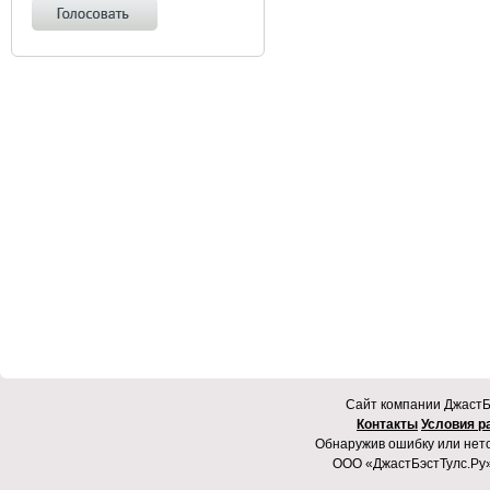
Cайт компании ДжастБэ
Контакты
Условия р
Обнаружив ошибку или неточ
ООО «ДжастБэстТулс.Ру»