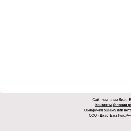
Cайт компании ДжастБэ
Контакты
Условия р
Обнаружив ошибку или неточ
ООО «ДжастБэстТулс.Ру»