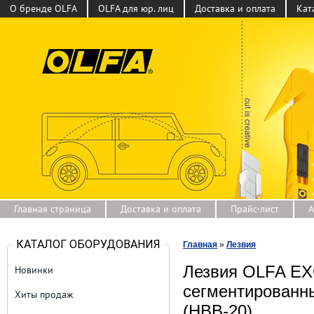
О бренде OLFA
OLFA для юр. лиц
Доставка и оплата
Кат
Главная страница
Доставка и оплата
Прайс-лист
А
КАТАЛОГ ОБОРУДОВАНИЯ
Главная
»
Лезвия
Лезвия OLFA E
Новинки
сегментированны
Хиты продаж
(HBB-20)